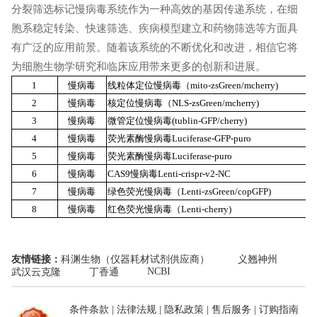
分裂筛选标记慢病毒系统作为一种高效的基因传递系统，在细
胞系稳定转染、快速筛选、疾病模型建立和药物筛选等方面具
有广泛的应用前景。随着该系统的不断优化和改进，相信它将
为细胞生物学研究和临床应用带来更多的创新和进展。
1
慢病毒
线粒体定位慢病毒（mito-zsGreen/mcherry)
2
慢病毒
核定位慢病毒（NLS-zsGreen/mcherry)
3
慢病毒
微管定位慢病毒(tublin-GFP/cherry)
4
慢病毒
荧光素酶慢病毒Luciferase-GFP-puro
5
慢病毒
荧光素酶慢病毒Luciferase-puro
6
慢病毒
CAS9慢病毒Lenti-crispr-v2-NC
7
慢病毒
绿色荧光慢病毒（Lenti-zsGreen/copGFP)
8
慢病毒
红色荧光慢病毒（Lenti-cherry)
友情链接：
科渊生物（仪器耗材试剂供应商）
义翘神州
NCBI
武汉云克隆
丁香通
条件条款
|
法律法规
|
隐私政策
|
售后服务
|
订购指南